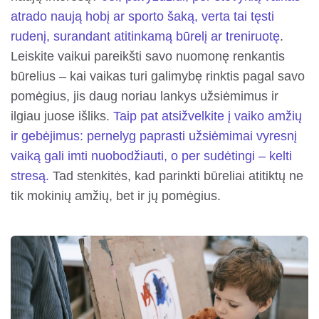
atrado naują hobį ar sporto šaką, verta tai tęsti
rudenį, surandant atitinkamą būrelį ar treniruotę
.
Leiskite vaikui pareikšti savo nuomonę renkantis
būrelius – kai vaikas turi galimybę rinktis pagal savo
pomėgius, jis daug noriau lankys užsiėmimus ir
ilgiau juose išliks.
Taip pat atsižvelkite į vaiko amžių
ir gebėjimus: pernelyg paprasti užsiėmimai vyresnį
vaiką gali imti nuobodžiauti, o per sudėtingi – kelti
stresą.
Tad stenkitės, kad parinkti būreliai atitiktų ne
tik mokinių amžių, bet ir jų pomėgius.