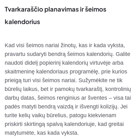
Tvarkaraščio planavimas ir šeimos
kalendorius
Kad visi šeimos nariai žinotų, kas ir kada vyksta,
pravartu sudaryti bendrą šeimos kalendorių. Galite
naudoti didelį popierinį kalendorių virtuvėje arba
skaitmeninę kalendoriaus programėlę, prie kurios
prieigą turi visi šeimos nariai. Sužymėkite ne tik
būrelių laikus, bet ir pamokų tvarkaraštį, kontrolinių
darbų datas, šeimos renginius ar šventes – visa tai
padės matyti bendrą vaizdą ir išvengti kolizijų. Jei
turite kelių vaikų būrelius, patogu kiekvienam
priskirti skirtingą spalvą kalendoriuje, kad greitai
matytumėte, kas kada vyksta.