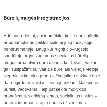
Būrelių mugės ir registracijos
Artėjant rudeniui, pasidomėkite, kokie nauji būreliai
ar popamokinės veiklos siūlomi jūsų mokykloje ir
bendruomenėje. Daug kur rugpjūčio–rugsėjo
sandūroje organizuojamos specialios būrelių
mugės arba atvirų durų dienos, kur tėvai ir vaikai
gali susipažinti su įvairiais būreliais vienoje vietoje.
Nepraleiskite tokių progų – čia galima sužinoti apie
dar negirdėtas veiklas ir vietoje užduoti klausimus
būrelių vadovams. Taip pat sekite mokyklos
pranešimus, skelbimų lentas, socialinius tinklus –
neretai informacija apie naujus užsiėmimus