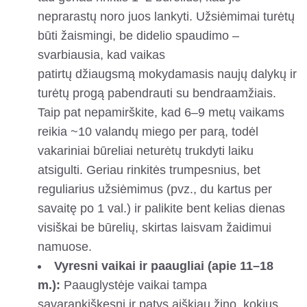
neprarastų noro juos lankyti. Užsiėmimai turėtų
būti žaismingi, be didelio spaudimo –
svarbiausia, kad vaikas
patirtų džiaugsmą mokydamasis naujų dalykų ir
turėtų progą pabendrauti su bendraamžiais.
Taip pat nepamirškite, kad 6–9 metų vaikams
reikia ~10 valandų miego per parą, todėl
vakariniai būreliai neturėtų trukdyti laiku
atsigulti. Geriau rinkitės trumpesnius, bet
reguliarius užsiėmimus (pvz., du kartus per
savaitę po 1 val.) ir palikite bent kelias dienas
visiškai be būrelių, skirtas laisvam žaidimui
namuose.
Vyresni vaikai ir paaugliai (apie 11–18
m.):
Paauglystėje vaikai tampa
savarankiškesni ir patys aiškiau žino, kokius