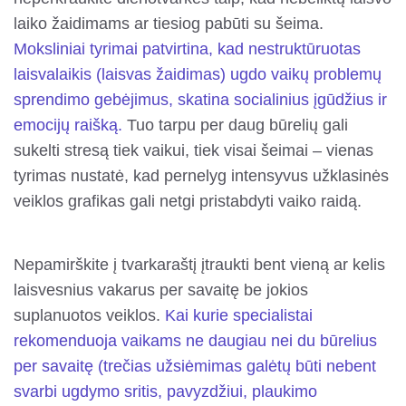
laiko žaidimams ar tiesiog pabūti su šeima.
Moksliniai tyrimai patvirtina, kad nestruktūruotas
laisvalaikis (laisvas žaidimas) ugdo vaikų problemų
sprendimo gebėjimus, skatina socialinius įgūdžius ir
emocijų raišką.
Tuo tarpu per daug būrelių gali
sukelti stresą tiek vaikui, tiek visai šeimai – vienas
tyrimas nustatė, kad pernelyg intensyvus užklasinės
veiklos grafikas gali netgi pristabdyti vaiko raidą.
Nepamirškite į tvarkaraštį įtraukti bent vieną ar kelis
laisvesnius vakarus per savaitę be jokios
suplanuotos veiklos.
Kai kurie specialistai
rekomenduoja vaikams ne daugiau nei du būrelius
per savaitę (trečias užsiėmimas galėtų būti nebent
svarbi ugdymo sritis, pavyzdžiui, plaukimo