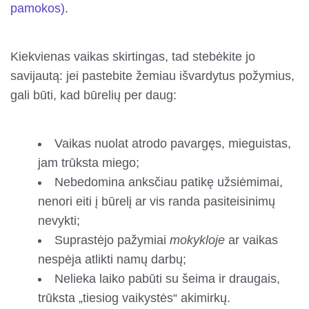
pamokos)
.
Kiekvienas vaikas skirtingas, tad stebėkite jo
savijautą: jei pastebite žemiau išvardytus požymius,
gali būti, kad būrelių per daug:
Vaikas nuolat atrodo pavargęs, mieguistas,
jam trūksta miego;
Nebedomina anksčiau patikę užsiėmimai,
nenori eiti į būrelį ar vis randa pasiteisinimų
nevykti;
Suprastėjo pažymiai
mokykloje
ar vaikas
nespėja atlikti namų darbų;
Nelieka laiko pabūti su šeima ir draugais,
trūksta „tiesiog vaikystės“ akimirkų.