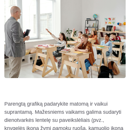
Parengtą grafiką padarykite matomą ir vaikui
suprantamą. Mažesniems vaikams galima sudaryti
dienotvarkės lentelę su paveikslėliais (pvz.,
knygelės ikona žymi
pamokų
ruošą, kamuolio ikona