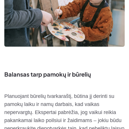
Balansas tarp pamokų ir būrelių
Planuojant būrelių tvarkaraštį, būtina jį derinti su
pamokų laiku ir namų darbais, kad vaikas
nepervargtų. Ekspertai pabrėžia, jog vaikui reikia
pakankamai laiko poilsiui ir žaidimams – jokiu būdu
neperkraukite dienotvarkės taip, kad nebeliktų laisvo