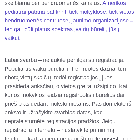
skelbiama per bendruomenės kanalus.
Amerikos
pediatrai pataria patikrinti tiek mokyklose, tiek vietos
bendruomenės centruose, jaunimo organizacijose –
ten gali būti platus spektras įvairių būrelių jūsų
vaikui.
Labai svarbu – nelaukite per ilgai su registracija.
Populiarūs vaikų būreliai ir treniruotės dažnai turi
ribotą vietų skaičių, todėl registracijos į juos
prasideda anksčiau, o vietos greitai užsipildo. Kai
kurios mokyklos leidžia registruotis į būrelius dar
prieš prasidedant mokslo metams. Pasidomėkite iš
anksto ir užrašykite svarbias datas, kad
nepraleistumėte registracijos pradžios. Jeigu
registracija internetu – nustatykite priminimą
telefonu, kad tą dieną nepamirštumėte prisėsti prie