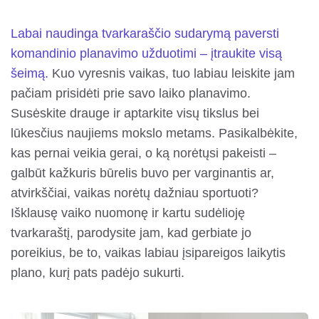
Labai naudinga tvarkaraščio sudarymą paversti
komandinio planavimo užduotimi – įtraukite visą
šeimą.
Kuo vyresnis vaikas, tuo labiau leiskite jam
pačiam prisidėti prie savo laiko planavimo.
Susėskite drauge ir aptarkite visų tikslus bei
lūkesčius naujiems mokslo metams. Pasikalbėkite,
kas pernai veikia gerai, o ką norėtųsi pakeisti –
galbūt kažkuris būrelis buvo per varginantis ar,
atvirkščiai, vaikas norėtų dažniau sportuoti?
Išklausę vaiko nuomonę ir kartu sudėlioję
tvarkaraštį, parodysite jam, kad gerbiate jo
poreikius, be to, vaikas labiau įsipareigos laikytis
plano, kurį pats padėjo sukurti.