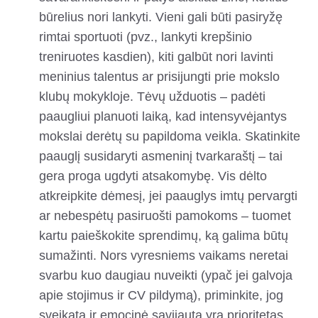
būrelius nori lankyti. Vieni gali būti pasiryžę
rimtai sportuoti (pvz., lankyti krepšinio
treniruotes kasdien), kiti galbūt nori lavinti
meninius talentus ar prisijungti prie mokslo
klubų mokykloje. Tėvų užduotis – padėti
paaugliui planuoti laiką, kad intensyvėjantys
mokslai derėtų su papildoma veikla. Skatinkite
paauglį susidaryti asmeninį tvarkaraštį – tai
gera proga ugdyti atsakomybę. Vis dėlto
atkreipkite dėmesį, jei paauglys imtų pervargti
ar nebespėtų pasiruošti pamokoms – tuomet
kartu paieškokite sprendimų, ką galima būtų
sumažinti. Nors vyresniems vaikams neretai
svarbu kuo daugiau nuveikti (ypač jei galvoja
apie stojimus ir CV pildymą), priminkite, jog
sveikata ir emocinė savijauta yra prioritetas.