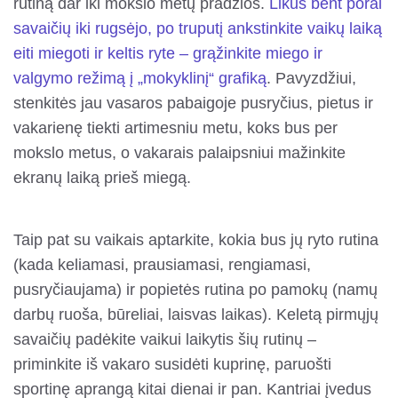
rutiną dar iki mokslo metų pradžios.
Likus bent porai
savaičių iki rugsėjo, po truputį ankstinkite vaikų laiką
eiti miegoti ir keltis ryte – grąžinkite miego ir
valgymo režimą į „mokyklinį“ grafiką
. Pavyzdžiui,
stenkitės jau vasaros pabaigoje pusryčius, pietus ir
vakarienę tiekti artimesniu metu, koks bus per
mokslo metus, o vakarais palaipsniui mažinkite
ekranų laiką prieš miegą.
Taip pat su vaikais aptarkite, kokia bus jų ryto rutina
(kada keliamasi, prausiamasi, rengiamasi,
pusryčiaujama) ir popietės rutina po pamokų (namų
darbų ruoša, būreliai, laisvas laikas). Keletą pirmųjų
savaičių padėkite vaikui laikytis šių rutinų –
priminkite iš vakaro susidėti kuprinę, paruošti
sportinę aprangą kitai dienai ir pan. Kantriai įvedus