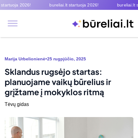
ja 2026!
bureliai.lt startuoja 2026!
bureliai.lt startuoj
•
Marija Urbelionienė
25 rugpjūčio, 2025
Sklandus rugsėjo startas:
planuojame vaikų būrelius ir
grįžtame į mokyklos ritmą
Tėvų gidas