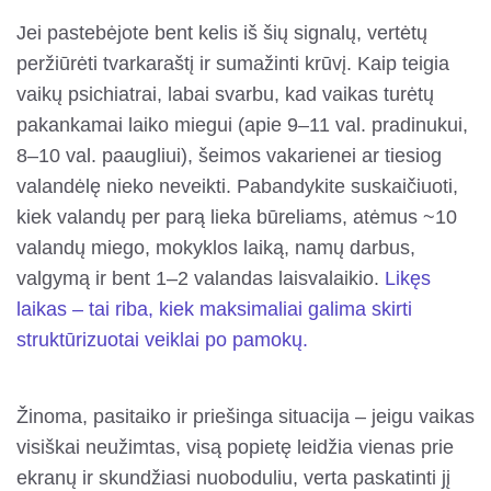
Jei pastebėjote bent kelis iš šių signalų, vertėtų
peržiūrėti tvarkaraštį ir sumažinti krūvį. Kaip teigia
vaikų psichiatrai, labai svarbu, kad vaikas turėtų
pakankamai laiko miegui (apie 9–11 val. pradinukui,
8–10 val. paaugliui), šeimos vakarienei ar tiesiog
valandėlę nieko neveikti. Pabandykite suskaičiuoti,
kiek valandų per parą lieka būreliams, atėmus ~10
valandų miego, mokyklos laiką, namų darbus,
valgymą ir bent 1–2 valandas laisvalaikio.
Likęs
laikas – tai riba, kiek maksimaliai galima skirti
struktūrizuotai veiklai po pamokų.
Žinoma, pasitaiko ir priešinga situacija – jeigu vaikas
visiškai neužimtas, visą popietę leidžia vienas prie
ekranų ir skundžiasi nuoboduliu, verta paskatinti jį