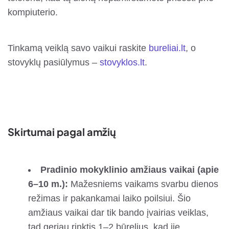
kompiuterio.
Tinkamą veiklą savo vaikui raskite
bureliai.lt
, o
stovyklų pasiūlymus –
stovyklos.lt
.
Skirtumai pagal amžių
Pradinio mokyklinio amžiaus vaikai (apie
6–10 m.):
Mažesniems vaikams svarbu dienos
režimas ir pakankamai laiko poilsiui. Šio
amžiaus vaikai dar tik bando įvairias veiklas,
tad geriau rinktis 1–2 būrelius, kad jie