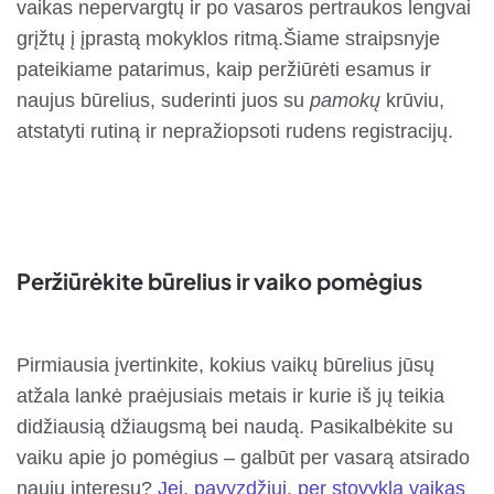
vaikas nepervargtų ir po vasaros pertraukos lengvai
grįžtų į įprastą mokyklos ritmą.Šiame straipsnyje
pateikiame patarimus, kaip peržiūrėti esamus ir
naujus būrelius, suderinti juos su
pamokų
krūviu,
atstatyti rutiną ir nepražiopsoti rudens registracijų.
Peržiūrėkite būrelius ir vaiko pomėgius
Pirmiausia įvertinkite, kokius vaikų būrelius jūsų
atžala lankė praėjusiais metais ir kurie iš jų teikia
didžiausią džiaugsmą bei naudą. Pasikalbėkite su
vaiku apie jo pomėgius – galbūt per vasarą atsirado
naujų interesų?
Jei, pavyzdžiui, per stovyklą vaikas