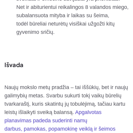
Net ir abiturientui reikalingos 8 valandos miego,
subalansuota mityba ir laikas su šeima,
todėl būreliai neturėtų visiškai užgožti kitų
gyvenimo sričių.
Išvada
Naujų mokslo metų pradžia – tai iššūkių, bet ir naujų
galimybių metas. Svarbu sukurti tokį vaikų būrelių
tvarkaraštį, kuris skatintų jų tobulėjimą, tačiau kartu
leistų išlaikyti sveiką balansą.
Apgalvotas
planavimas padeda suderinti namų
darbus, pamokas, popamokinę veiklą ir šeimos