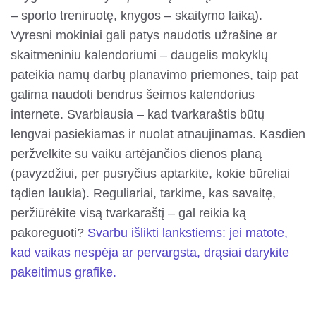
– sporto treniruotę, knygos – skaitymo laiką).
Vyresni mokiniai gali patys naudotis užrašine ar
skaitmeniniu kalendoriumi – daugelis mokyklų
pateikia namų darbų planavimo priemones, taip pat
galima naudoti bendrus šeimos kalendorius
internete. Svarbiausia – kad tvarkaraštis būtų
lengvai pasiekiamas ir nuolat atnaujinamas. Kasdien
peržvelkite su vaiku artėjančios dienos planą
(pavyzdžiui, per pusryčius aptarkite, kokie būreliai
tądien laukia). Reguliariai, tarkime, kas savaitę,
peržiūrėkite visą tvarkaraštį – gal reikia ką
pakoreguoti?
Svarbu išlikti lankstiems: jei matote,
kad vaikas nespėja ar pervargsta, drąsiai darykite
pakeitimus grafike.