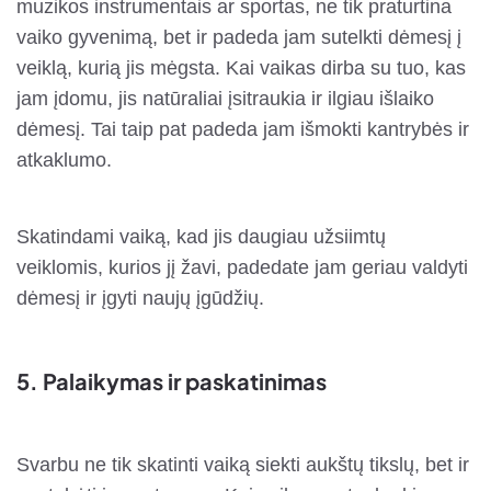
muzikos instrumentais ar sportas, ne tik praturtina
vaiko gyvenimą, bet ir padeda jam sutelkti dėmesį į
veiklą, kurią jis mėgsta. Kai vaikas dirba su tuo, kas
jam įdomu, jis natūraliai įsitraukia ir ilgiau išlaiko
dėmesį. Tai taip pat padeda jam išmokti kantrybės ir
atkaklumo.
Skatindami vaiką, kad jis daugiau užsiimtų
veiklomis, kurios jį žavi, padedate jam geriau valdyti
dėmesį ir įgyti naujų įgūdžių.
5.
Palaikymas ir paskatinimas
Svarbu ne tik skatinti vaiką siekti aukštų tikslų, bet ir