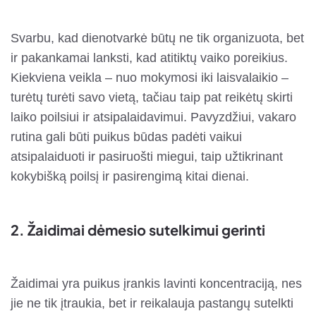
Svarbu, kad dienotvarkė būtų ne tik organizuota, bet
ir pakankamai lanksti, kad atitiktų vaiko poreikius.
Kiekviena veikla – nuo mokymosi iki laisvalaikio –
turėtų turėti savo vietą, tačiau taip pat reikėtų skirti
laiko poilsiui ir atsipalaidavimui. Pavyzdžiui, vakaro
rutina gali būti puikus būdas padėti vaikui
atsipalaiduoti ir pasiruošti miegui, taip užtikrinant
kokybišką poilsį ir pasirengimą kitai dienai.
2.
Žaidimai dėmesio sutelkimui gerinti
Žaidimai yra puikus įrankis lavinti koncentraciją, nes
jie ne tik įtraukia, bet ir reikalauja pastangų sutelkti