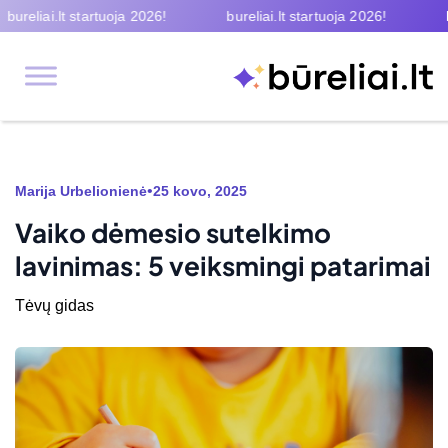
eliai.lt startuoja 2026!
bureliai.lt startuoja 2026!
burel
•
Marija Urbelionienė
25 kovo, 2025
Vaiko dėmesio sutelkimo
lavinimas: 5 veiksmingi patarimai
Tėvų gidas