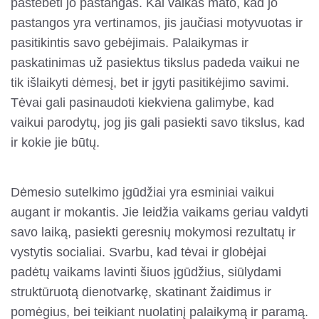
pastebėti jo pastangas. Kai vaikas mato, kad jo
pastangos yra vertinamos, jis jaučiasi motyvuotas ir
pasitikintis savo gebėjimais. Palaikymas ir
paskatinimas už pasiektus tikslus padeda vaikui ne
tik išlaikyti dėmesį, bet ir įgyti pasitikėjimo savimi.
Tėvai gali pasinaudoti kiekviena galimybe, kad
vaikui parodytų, jog jis gali pasiekti savo tikslus, kad
ir kokie jie būtų.
Dėmesio sutelkimo įgūdžiai yra esminiai vaikui
augant ir mokantis. Jie leidžia vaikams geriau valdyti
savo laiką, pasiekti geresnių mokymosi rezultatų ir
vystytis socialiai. Svarbu, kad tėvai ir globėjai
padėtų vaikams lavinti šiuos įgūdžius, siūlydami
struktūruotą dienotvarkę, skatinant žaidimus ir
pomėgius, bei teikiant nuolatinį palaikymą ir paramą.